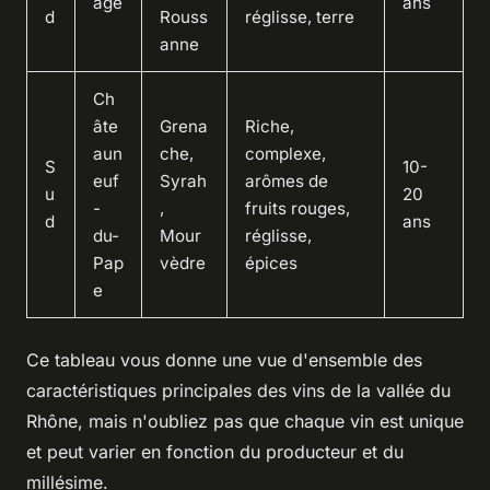
age
ans
d
Rouss
réglisse, terre
anne
Ch
âte
Grena
Riche,
aun
che,
complexe,
S
10-
euf
Syrah
arômes de
u
20
-
,
fruits rouges,
d
ans
du-
Mour
réglisse,
Pap
vèdre
épices
e
Ce tableau vous donne une vue d'ensemble des
caractéristiques principales des vins de la vallée du
Rhône, mais n'oubliez pas que chaque vin est unique
et peut varier en fonction du producteur et du
millésime.