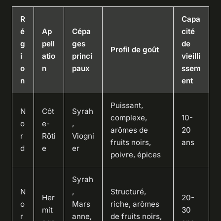
R
Capa
é
Ap
Cépa
cité
g
pell
ges
de
Profil de goût
i
atio
princi
vieilli
o
n
paux
ssem
n
ent
Puissant,
N
Côt
Syrah
complexe,
10-
o
e-
,
arômes de
20
r
Rôti
Viogni
fruits noirs,
ans
d
e
er
poivre, épices
Syrah
N
,
Structuré,
Her
20-
o
Mars
riche, arômes
mit
30
r
anne,
de fruits noirs,