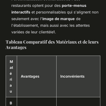
restaurants optent pour des
porte-menus
interactifs
et personnalisables qui s'alignent non
seulement avec l'
image de marque
de
l'établissement, mais aussi avec les attentes
variées de leur clientèle1.
Tableau Comparatif des Matériaux et de leurs
Avantages
M
at
é
Avantages
Inconvénients
ri
a
u
B