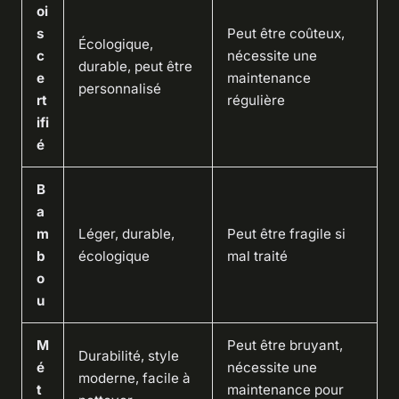
oi
s
Peut être coûteux,
Écologique,
c
nécessite une
durable, peut être
e
maintenance
personnalisé
rt
régulière
ifi
é
B
a
m
Léger, durable,
Peut être fragile si
b
écologique
mal traité
o
u
M
Peut être bruyant,
Durabilité, style
é
nécessite une
moderne, facile à
t
maintenance pour